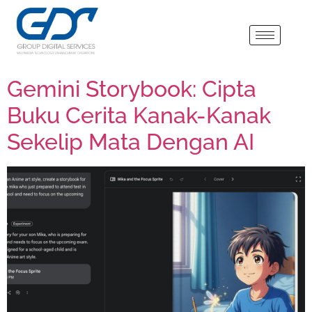
Gemini Storybook: Cipta
Buku Cerita Kanak-Kanak
Sekelip Mata Dengan AI